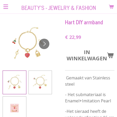
Ga
BEAUTY'S - JEWELRY & FASHION
direct
naar
Hart DIY armband
de
hoofdinhoud
€ 22,99
IN
WINKELWAGEN
Gemaakt van Stainless
steel
- Het submateriaal is
Enamel+Imitation Pearl
-Het sieraad heeft de