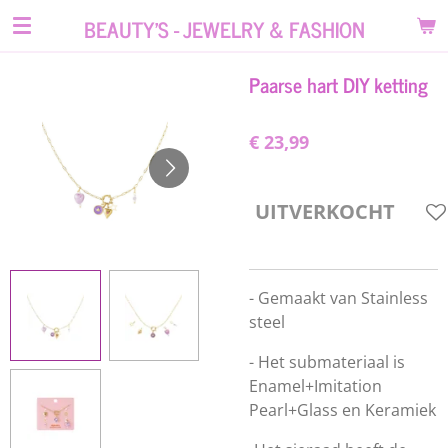
Ga
BEAUTY'S - JEWELRY & FASHION
direct
naar
Paarse hart DIY ketting
de
hoofdinhoud
€ 23,99
UITVERKOCHT
- Gemaakt van Stainless
steel
- Het submateriaal is
Enamel+Imitation
Pearl+Glass
en Keramiek