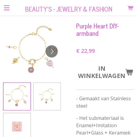
Ga
BEAUTY'S - JEWELRY & FASHION
direct
naar
Purple Heart DIY-
de
armband
hoofdinhoud
€ 22,99
IN
WINKELWAGEN
- Gemaakt van Stainless
steel
- Het submateriaal is
Enamel+Imitation
Pearl+Glass
+ Keramiek