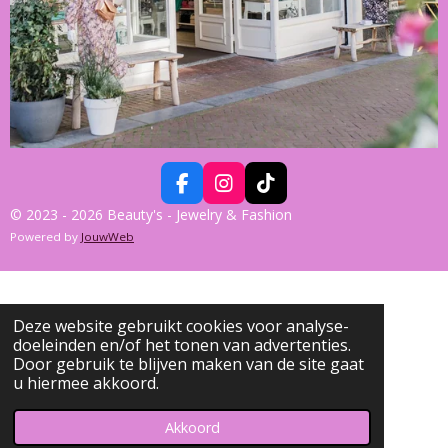
F
I
T
A
N
I
© 2023 - 2026 Beauty's - Jewelry & Fashion
C
S
K
Powered by
JouwWeb
E
T
T
B
A
O
O
G
K
O
R
K
A
Deze website gebruikt cookies voor analyse-
M
doeleinden en/of het tonen van advertenties.
Door gebruik te blijven maken van de site gaat
u hiermee akkoord.
Akkoord