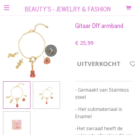
Ga
BEAUTY'S - JEWELRY & FASHION
direct
naar
Gitaar DIY armband
de
hoofdinhoud
€ 25,99
UITVERKOCHT
- Gemaakt van Stainless
steel
- Het submateriaal is
Enamel
-Het sieraad heeft de