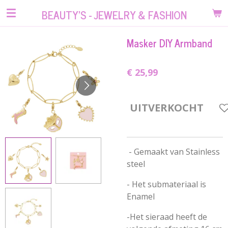
Ga
BEAUTY'S - JEWELRY & FASHION
direct
naar
Masker DIY Armband
de
hoofdinhoud
€ 25,99
UITVERKOCHT
-
Gemaakt van Stainless
steel
- Het submateriaal is
Enamel
-Het sieraad heeft de