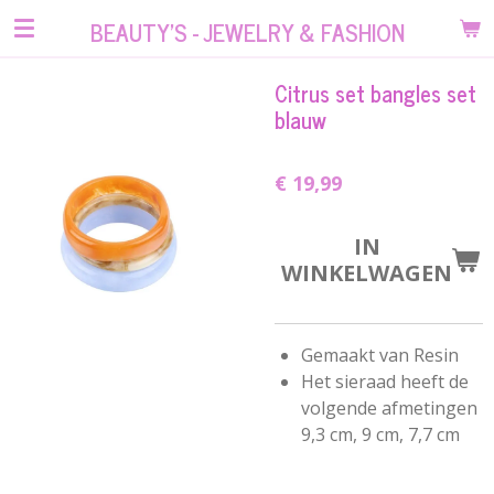
Ga
BEAUTY'S - JEWELRY & FASHION
direct
naar
Citrus set bangles set
de
blauw
hoofdinhoud
€ 19,99
IN
WINKELWAGEN
Gemaakt van Resin
Het sieraad heeft de
volgende afmetingen
9,3 cm, 9 cm, 7,7 cm