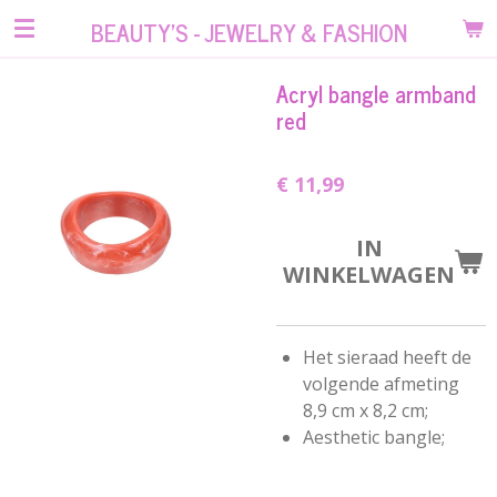
Ga
BEAUTY'S - JEWELRY & FASHION
direct
naar
Acryl bangle armband
de
red
hoofdinhoud
€ 11,99
IN
WINKELWAGEN
Het sieraad heeft de
volgende afmeting
8,9 cm x 8,2 cm;
Aesthetic bangle;