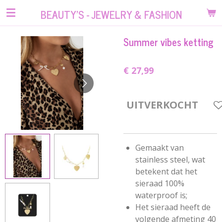
Ga
BEAUTY'S - JEWELRY & FASHION
direct
naar
Summer vibes ketting
de
hoofdinhoud
€ 27,99
UITVERKOCHT
Gemaakt van
stainless steel, wat
betekent dat het
sieraad 100%
waterproof is;
Het sieraad heeft de
volgende afmeting 40