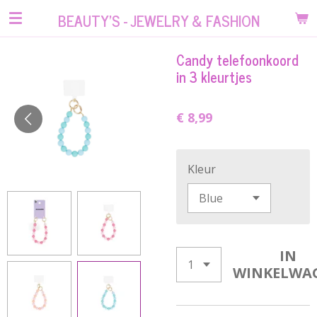
Ga
BEAUTY'S - JEWELRY & FASHION
direct
naar
Candy telefoonkoord
de
in 3 kleurtjes
hoofdinhoud
€ 8,99
Kleur
IN
WINKELWA