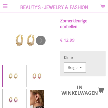
Ga
BEAUTY'S - JEWELRY & FASHION
direct
naar
Zomerkleurige
de
oorbellen
hoofdinhoud
€ 12,99
Kleur
IN
WINKELWAGEN