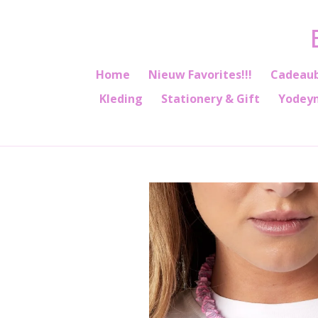
Ga
direct
naar
de
Home
Nieuw Favorites!!!
Cadeau
hoofdinhoud
Kleding
Stationery & Gift
Yodey