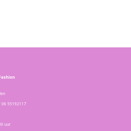
Fashion
den
ar 06 55192117
30 uur