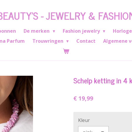
BEAUTY'S - JEWELRY & FASHIO
bonnen
De merken
Fashion jewelry
Horlog
ma Parfum
Trouwringen
Contact
Algemene v
Schelp ketting in 4 
€ 19,99
Kleur