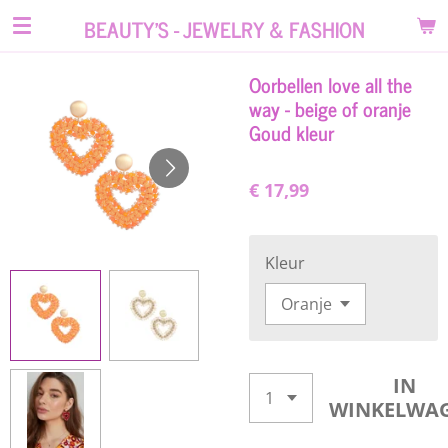
Ga
BEAUTY'S - JEWELRY & FASHION
direct
naar
Oorbellen love all the
de
way - beige of oranje
hoofdinhoud
Goud kleur
€ 17,99
Kleur
IN
WINKELWA