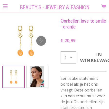
Ga
BEAUTY'S - JEWELRY & FASHION
direct
naar
Oorbellen love to smile
de
- oranje
hoofdinhoud
€ 20,99
IN
WINKELWA
Een leuke statement
oorbel als je het ons
vraagt. Deze oorbellen
zijn een echte must voor
de jou! De oorbellen zijn
stainless steel en