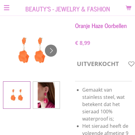
Ga
BEAUTY'S - JEWELRY & FASHION
direct
naar
Oranje Haze Oorbellen
de
hoofdinhoud
€ 8,99
UITVERKOCHT
Gemaakt van
stainless steel, wat
betekent dat het
sieraad 100%
waterproof is;
Het sieraad heeft de
volgende afmeting 9