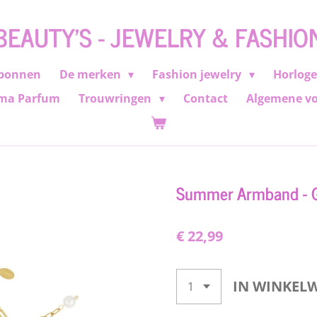
BEAUTY'S - JEWELRY & FASHIO
bonnen
De merken
Fashion jewelry
Horlog
ma Parfum
Trouwringen
Contact
Algemene v
Summer Armband - G
€ 22,99
IN WINKEL