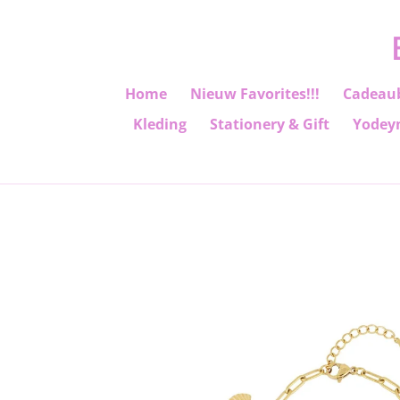
Ga
direct
naar
de
Home
Nieuw Favorites!!!
Cadeau
hoofdinhoud
Kleding
Stationery & Gift
Yodey