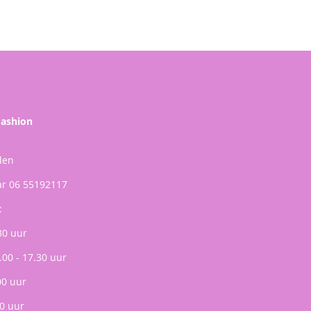
Fashion
den
ar 06 55192117
:
30 uur
.00 - 17.30 uur
00 uur
0 uur