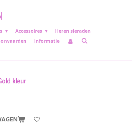
N
es
Accessoires
Heren sieraden
oorwaarden
Informatie
old kleur
WAGEN