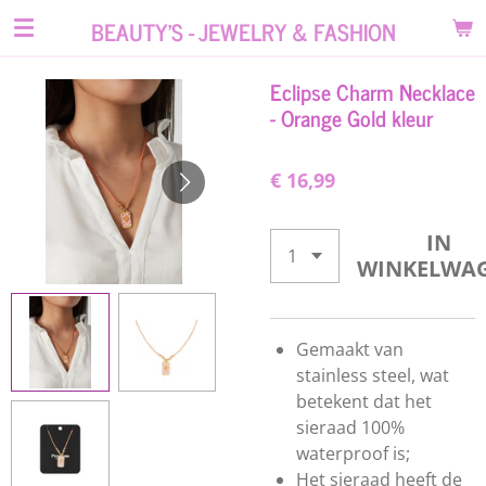
Ga
BEAUTY'S - JEWELRY & FASHION
direct
naar
Eclipse Charm Necklace
de
- Orange Gold kleur
hoofdinhoud
€ 16,99
IN
WINKELWA
Gemaakt van
stainless steel, wat
betekent dat het
sieraad 100%
waterproof is;
Het sieraad heeft de