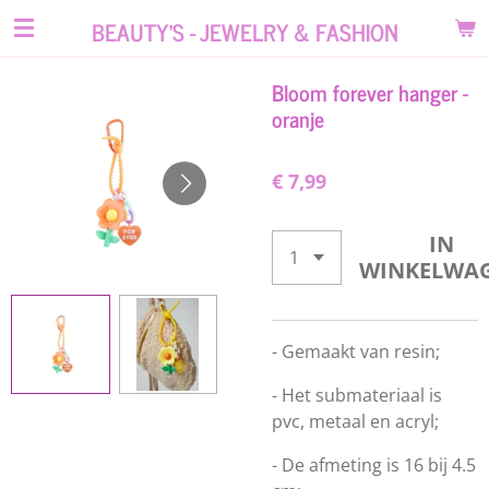
Ga
BEAUTY'S - JEWELRY & FASHION
direct
naar
Bloom forever hanger -
de
oranje
hoofdinhoud
€ 7,99
IN
WINKELWA
-
Gemaakt van resin;
- Het submateriaal is
pvc, metaal en acryl;
- De afmeting is 16 bij 4.5