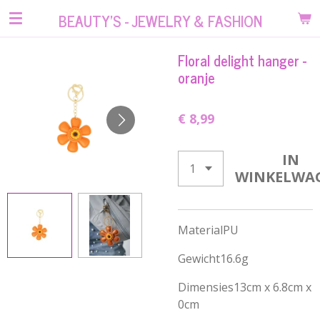
Ga
BEAUTY'S - JEWELRY & FASHION
direct
naar
Floral delight hanger -
de
oranje
hoofdinhoud
€ 8,99
IN
WINKELWA
Material
PU
Gewicht
16.6g
Dimensies
13cm x 6.8cm x
0cm