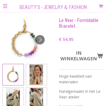
Ga
BEAUTY'S - JEWELRY & FASHION
direct
naar
Le Veer - Formidable
de
Bracelet
hoofdinhoud
€ 54,95
IN
WINKELWAGEN
Hoge kwaliteit van
materialen
Handgemaakt in het Le
Veer atelier