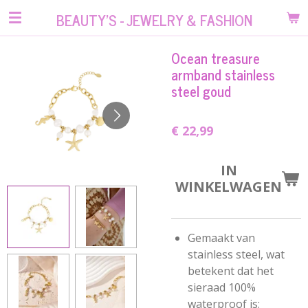
Ga
BEAUTY'S - JEWELRY & FASHION
direct
naar
Ocean treasure
de
armband stainless
hoofdinhoud
steel goud
€ 22,99
IN
WINKELWAGEN
Gemaakt van
stainless steel, wat
betekent dat het
sieraad 100%
waterproof is;