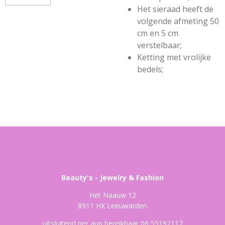
Het sieraad heeft de
volgende afmeting 50
cm en 5 cm
verstelbaar;
Ketting met vrolijke
bedels;
Beauty's - Jewelry & Fashion
Het Naauw 12
8911 HX Leeuwarden
uitsluitend per app bereikbaar 06 55192117