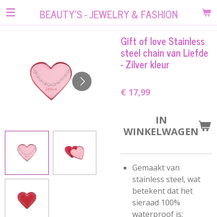
Ga
BEAUTY'S - JEWELRY & FASHION
direct
naar
Gift of love Stainless
de
steel chain van Liefde
hoofdinhoud
- Zilver kleur
€ 17,99
IN
WINKELWAGEN
Gemaakt van
stainless steel, wat
betekent dat het
sieraad 100%
waterproof is;