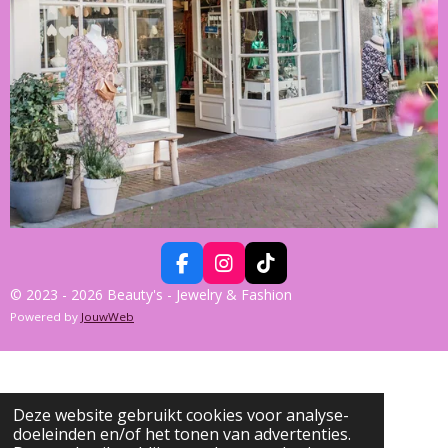
F
I
T
A
N
I
© 2023 - 2026 Beauty's - Jewelry & Fashion
C
S
K
Powered by
JouwWeb
E
T
T
B
A
O
O
G
K
O
R
K
A
Deze website gebruikt cookies voor analyse-
M
doeleinden en/of het tonen van advertenties.