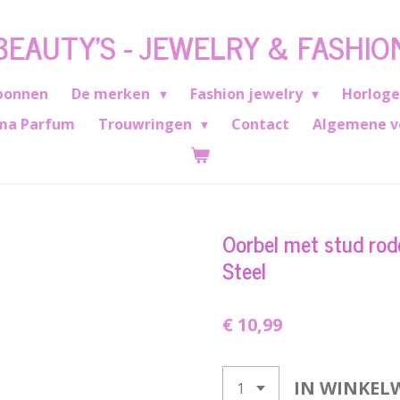
BEAUTY'S - JEWELRY & FASHIO
bonnen
De merken
Fashion jewelry
Horlog
ma Parfum
Trouwringen
Contact
Algemene v
Oorbel met stud rode
Steel
€ 10,99
IN WINKEL