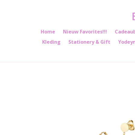
Ga
direct
naar
de
Home
Nieuw Favorites!!!
Cadeau
hoofdinhoud
Kleding
Stationery & Gift
Yodey