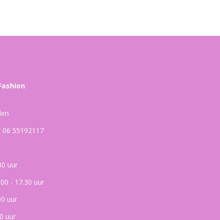
Fashion
den
ar 06 55192117
30 uur
.00 - 17.30 uur
00 uur
0 uur