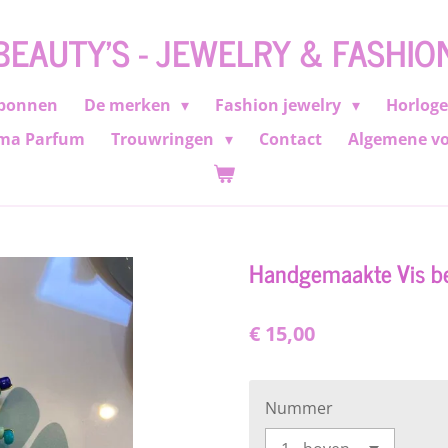
BEAUTY'S - JEWELRY & FASHIO
bonnen
De merken
Fashion jewelry
Horlog
ma Parfum
Trouwringen
Contact
Algemene v
Handgemaakte Vis b
€ 15,00
Nummer