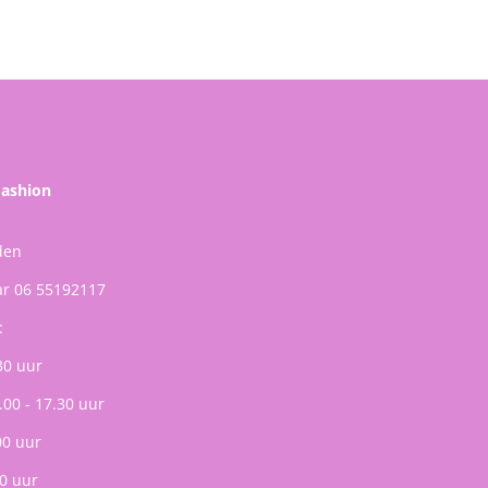
Fashion
den
ar 06 55192117
:
30 uur
.00 - 17.30 uur
00 uur
0 uur