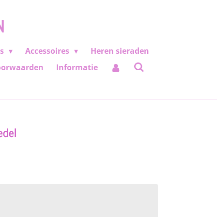
N
es
Accessoires
Heren sieraden
oorwaarden
Informatie
edel