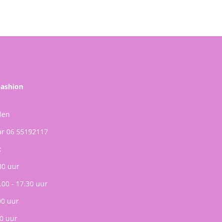
Fashion
den
ar 06 55192117
:
30 uur
.00 - 17.30 uur
00 uur
0 uur