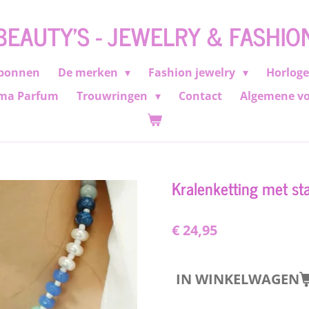
BEAUTY'S - JEWELRY & FASHIO
bonnen
De merken
Fashion jewelry
Horlog
ma Parfum
Trouwringen
Contact
Algemene v
Kralenketting met sta
€ 24,95
IN WINKELWAGEN