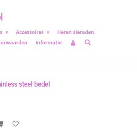
N
es
Accessoires
Heren sieraden
oorwaarden
Informatie
inless steel bedel