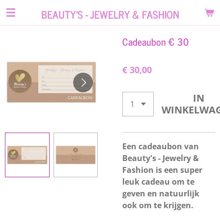
Ga
BEAUTY'S - JEWELRY & FASHION
direct
naar
Cadeaubon € 30
de
hoofdinhoud
€ 30,00
IN
WINKELWA
Een cadeaubon van
Beauty's - Jewelry &
Fashion is een super
leuk cadeau om te
geven en natuurlijk
ook om te krijgen.