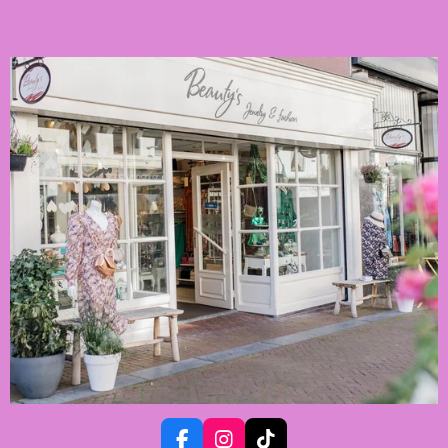
F
I
T