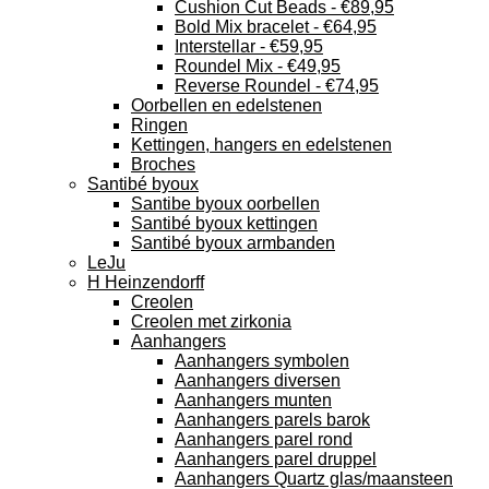
Cushion Cut Beads - €89,95
Bold Mix bracelet - €64,95
Interstellar - €59,95
Roundel Mix - €49,95
Reverse Roundel - €74,95
Oorbellen en edelstenen
Ringen
Kettingen, hangers en edelstenen
Broches
Santibé byoux
Santibe byoux oorbellen
Santibé byoux kettingen
Santibé byoux armbanden
LeJu
H Heinzendorff
Creolen
Creolen met zirkonia
Aanhangers
Aanhangers symbolen
Aanhangers diversen
Aanhangers munten
Aanhangers parels barok
Aanhangers parel rond
Aanhangers parel druppel
Aanhangers Quartz glas/maansteen