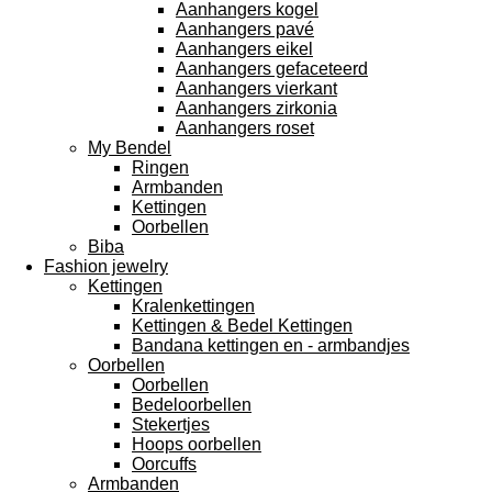
Aanhangers kogel
Aanhangers pavé
Aanhangers eikel
Aanhangers gefaceteerd
Aanhangers vierkant
Aanhangers zirkonia
Aanhangers roset
My Bendel
Ringen
Armbanden
Kettingen
Oorbellen
Biba
Fashion jewelry
Kettingen
Kralenkettingen
Kettingen & Bedel Kettingen
Bandana kettingen en - armbandjes
Oorbellen
Oorbellen
Bedeloorbellen
Stekertjes
Hoops oorbellen
Oorcuffs
Armbanden