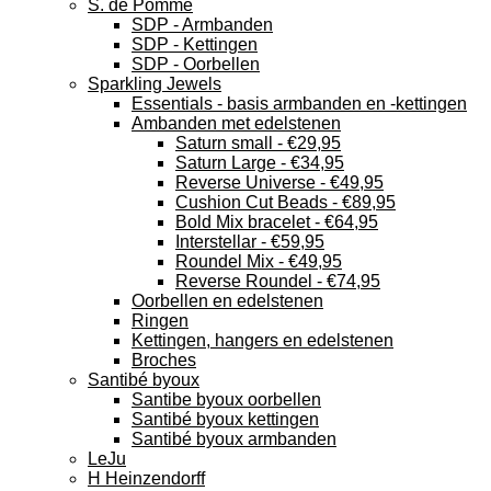
S. de Pomme
SDP - Armbanden
SDP - Kettingen
SDP - Oorbellen
Sparkling Jewels
Essentials - basis armbanden en -kettingen
Ambanden met edelstenen
Saturn small - €29,95
Saturn Large - €34,95
Reverse Universe - €49,95
Cushion Cut Beads - €89,95
Bold Mix bracelet - €64,95
Interstellar - €59,95
Roundel Mix - €49,95
Reverse Roundel - €74,95
Oorbellen en edelstenen
Ringen
Kettingen, hangers en edelstenen
Broches
Santibé byoux
Santibe byoux oorbellen
Santibé byoux kettingen
Santibé byoux armbanden
LeJu
H Heinzendorff