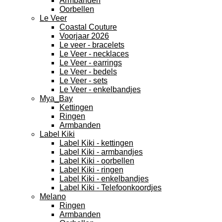
Armbanden
Oorbellen
Le Veer
Coastal Couture
Voorjaar 2026
Le veer - bracelets
Le Veer - necklaces
Le Veer - earrings
Le Veer - bedels
Le Veer - sets
Le Veer - enkelbandjes
Mya_Bay
Kettingen
Ringen
Armbanden
Label Kiki
Label Kiki - kettingen
Label Kiki - armbandjes
Label Kiki - oorbellen
Label Kiki - ringen
Label Kiki - enkelbandjes
Label Kiki - Telefoonkoordjes
Melano
Ringen
Armbanden