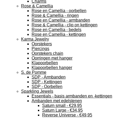
Charms
Rose & Camellia
Rose en Camellia - oorbellen
Rose & Camellia - ringen
Rose en Camellia - armbanden
Rose & Camellia - clip on kettingen
Rose en Camellia - bedels
Rose en Camellia - kettingen
Karma Jewelry
Oorstekers
Piercings
Oorstekers chain
Oorringen met hanger
Klapoorbellen
Klapoorbellen hanger
S. de Pomme
SDP - Armbanden
SDP - Kettingen
SDP - Oorbellen
Sparkling Jewels
Essentials - basis armbanden en -kettingen
Ambanden met edelstenen
Saturn small - €29,95
Saturn Large - €34,95
Reverse Universe - €49,95