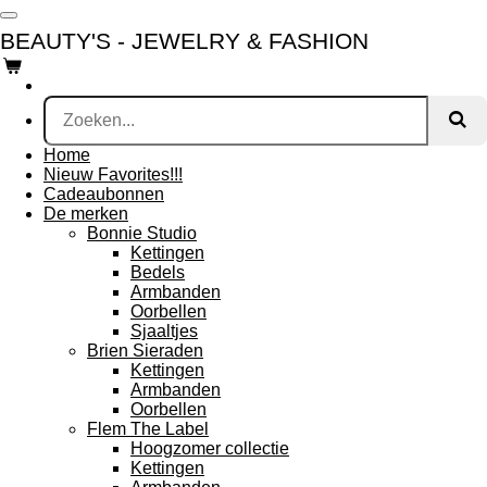
Ga
BEAUTY'S - JEWELRY & FASHION
direct
naar
de
hoofdinhoud
Home
Nieuw Favorites!!!
Cadeaubonnen
De merken
Bonnie Studio
Kettingen
Bedels
Armbanden
Oorbellen
Sjaaltjes
Brien Sieraden
Kettingen
Armbanden
Oorbellen
Flem The Label
Hoogzomer collectie
Kettingen