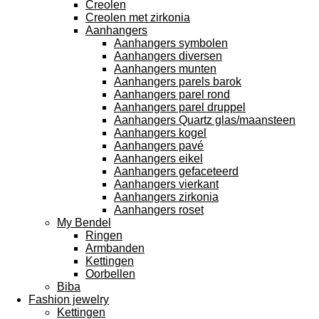
Creolen
Creolen met zirkonia
Aanhangers
Aanhangers symbolen
Aanhangers diversen
Aanhangers munten
Aanhangers parels barok
Aanhangers parel rond
Aanhangers parel druppel
Aanhangers Quartz glas/maansteen
Aanhangers kogel
Aanhangers pavé
Aanhangers eikel
Aanhangers gefaceteerd
Aanhangers vierkant
Aanhangers zirkonia
Aanhangers roset
My Bendel
Ringen
Armbanden
Kettingen
Oorbellen
Biba
Fashion jewelry
Kettingen