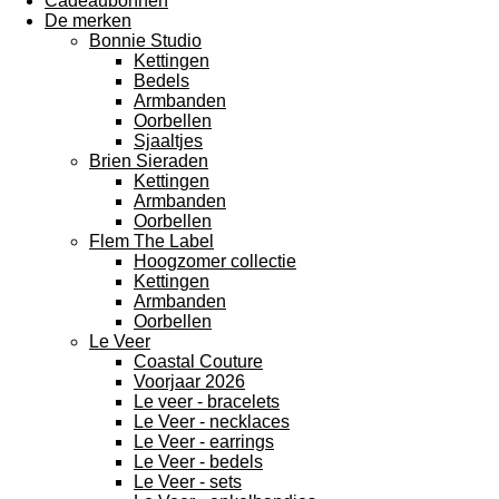
Cadeaubonnen
De merken
Bonnie Studio
Kettingen
Bedels
Armbanden
Oorbellen
Sjaaltjes
Brien Sieraden
Kettingen
Armbanden
Oorbellen
Flem The Label
Hoogzomer collectie
Kettingen
Armbanden
Oorbellen
Le Veer
Coastal Couture
Voorjaar 2026
Le veer - bracelets
Le Veer - necklaces
Le Veer - earrings
Le Veer - bedels
Le Veer - sets