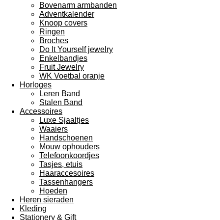
Bovenarm armbanden
Adventkalender
Knoop covers
Ringen
Broches
Do It Yourself jewelry
Enkelbandjes
Fruit Jewelry
WK Voetbal oranje
Horloges
Leren Band
Stalen Band
Accessoires
Luxe Sjaaltjes
Waaiers
Handschoenen
Mouw ophouders
Telefoonkoordjes
Tasjes, etuis
Haaraccesoires
Tassenhangers
Hoeden
Heren sieraden
Kleding
Stationery & Gift