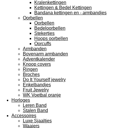
Kralenkettingen
Kettingen & Bedel Kettingen
Bandana kettingen en - armbandjes
Oorbellen
Oorbellen
Bedeloorbellen
Stekertjes
Hoops oorbellen
Oorcuffs
Armbanden
Bovenarm armbanden
Adventkalender
Knoop covers
Ringen
Broches
Do It Yourself jewelry
Enkelbandjes
Fruit Jewelry
WK Voetbal oranje
Horloges
Leren Band
Stalen Band
Accessoires
Luxe Sjaaltjes
Waaiers