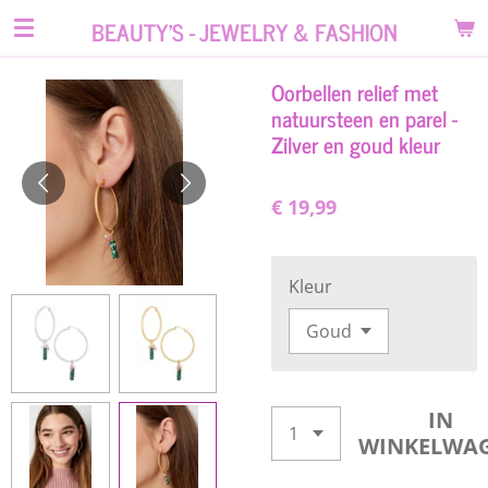
Ga
BEAUTY'S - JEWELRY & FASHION
direct
naar
Oorbellen relief met
de
natuursteen en parel -
hoofdinhoud
Zilver en goud kleur
€ 19,99
Kleur
IN
WINKELWA