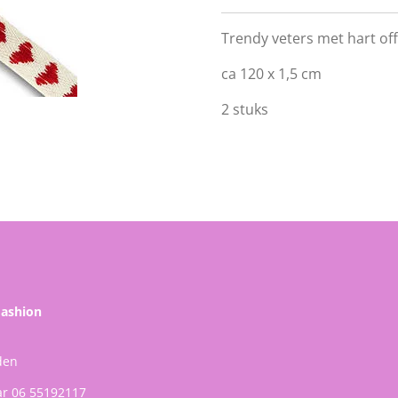
Trendy veters met hart off
ca 120 x 1,5 cm
2 stuks
Fashion
den
ar 06 55192117