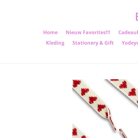
Ga
direct
naar
de
Home
Nieuw Favorites!!!
Cadeau
hoofdinhoud
Kleding
Stationery & Gift
Yodey