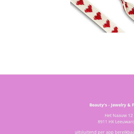
Beauty's - Jewelry & 
Het Naauw 12
8911 HX Leeuwar
uitsluitend per app bereikba