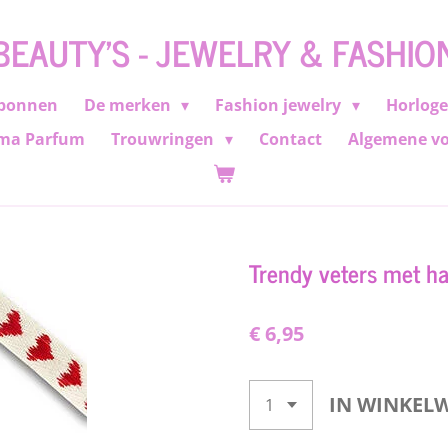
BEAUTY'S - JEWELRY & FASHIO
bonnen
De merken
Fashion jewelry
Horlog
ma Parfum
Trouwringen
Contact
Algemene v
Trendy veters met har
€ 6,95
IN WINKEL