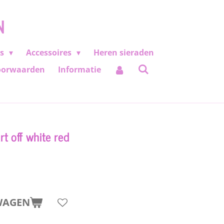
N
es
Accessoires
Heren sieraden
oorwaarden
Informatie
t off white red
WAGEN