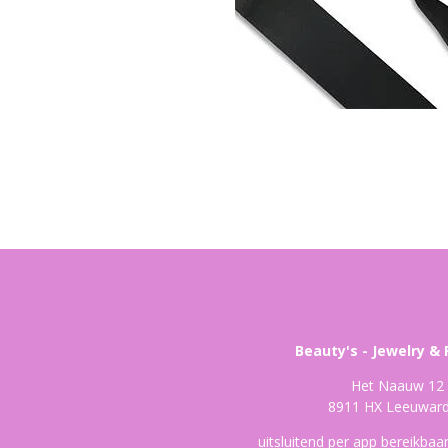
Beauty's - Jewelry & 
Het Naauw 12
8911 HX Leeuwar
uitsluitend per app bereikba