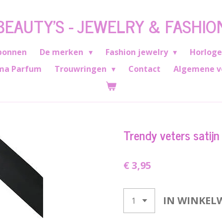
BEAUTY'S - JEWELRY & FASHIO
bonnen
De merken
Fashion jewelry
Horlog
ma Parfum
Trouwringen
Contact
Algemene v
Trendy veters satijn
€ 3,95
IN WINKEL