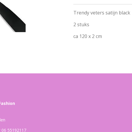
Trendy veters satijn black
2 stuks
ca 120 x 2 cm
Fashion
den
ar 06 55192117