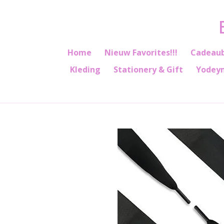
Ga
direct
naar
de
Home
Nieuw Favorites!!!
Cadeau
hoofdinhoud
Kleding
Stationery & Gift
Yodey