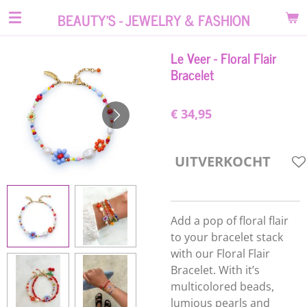
Ga
BEAUTY'S - JEWELRY & FASHION
direct
naar
Le Veer - Floral Flair
de
Bracelet
hoofdinhoud
€ 34,95
UITVERKOCHT
Add a pop of floral flair
to your bracelet stack
with our Floral Flair
Bracelet. With it’s
multicolored beads,
lumious pearls and