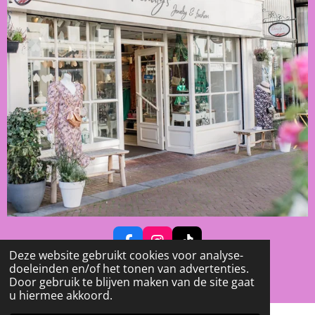
F
I
T
Deze website gebruikt cookies voor analyse-
A
N
I
© 2023 - 2026 Beauty's - Jewelry & Fashion
doeleinden en/of het tonen van advertenties.
C
S
K
Powered by
JouwWeb
Door gebruik te blijven maken van de site gaat
E
T
T
u hiermee akkoord.
B
A
O
O
G
K