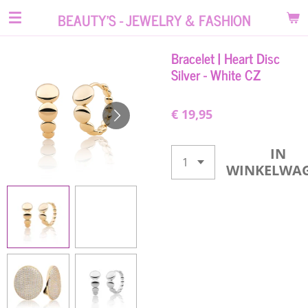
Ga
BEAUTY'S - JEWELRY & FASHION
direct
naar
Bracelet | Heart Disc
de
Silver - White CZ
hoofdinhoud
€ 19,95
IN
WINKELWA