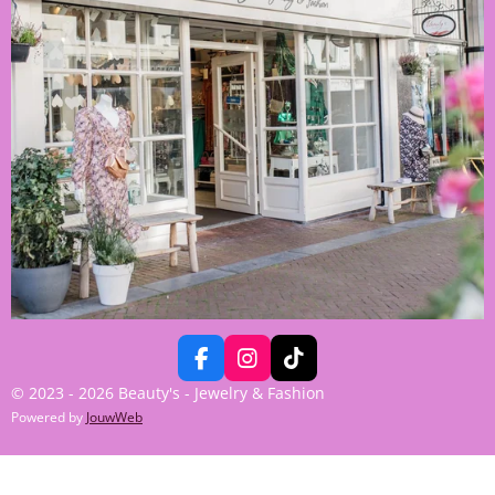
F
I
T
A
N
I
© 2023 - 2026 Beauty's - Jewelry & Fashion
C
S
K
Powered by
JouwWeb
E
T
T
B
A
O
O
G
K
O
R