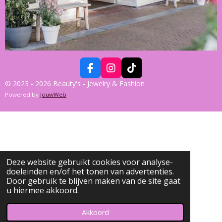
F
I
T
A
N
I
© 2023 - 2026 Beauty's - Jewelry & Fashion
C
S
K
Powered by
JouwWeb
E
T
T
B
A
O
O
G
K
O
R
K
A
M
Deze website gebruikt cookies voor analyse-
doeleinden en/of het tonen van advertenties.
Door gebruik te blijven maken van de site gaat
u hiermee akkoord.
Akkoord