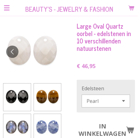
Ga
BEAUTY'S - JEWELRY & FASHION
direct
naar
Large Oval Quartz
de
oorbel - edelstenen in
hoofdinhoud
10 verschillenden
natuurstenen
€ 46,95
Edelsteen
IN
WINKELWAGEN