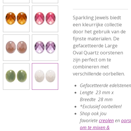
Sparkling Jewels biedt
een kleurrijke collectie
door het gebruik van de
fijnste materialen. De
gefacetteerde Large
Oval Quartz oorstenen
zijn perfect om te
combineren met
verschillende oorbellen.
Gefacetteerde
edelstene
Lengte 23 mm x
Breedte 28 mm
*Exclusief oorbellen!
Shop ook jou
favoriete
creolen
en
oors
om te mixen &