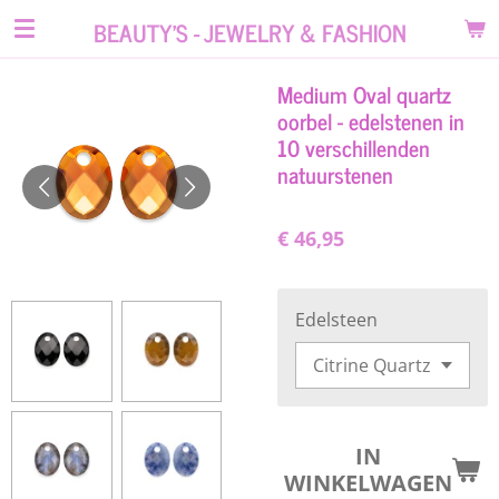
Ga
BEAUTY'S - JEWELRY & FASHION
direct
naar
Medium Oval quartz
de
oorbel - edelstenen in
hoofdinhoud
10 verschillenden
natuurstenen
€ 46,95
Edelsteen
IN
WINKELWAGEN