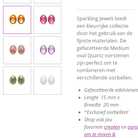
Sparkling Jewels biedt
een kleurrijke collectie
door het gebruik van de
fijnste materialen. De
gefacetteerde Medium
oval Quartz oorstenen
zijn perfect om te
combineren met
verschillende oorbellen.
Gefacetteerde
edelstene
Lengte 15 mm x
Breedte 20 mm
*Exclusief oorbellen!
Shop ook jou
favoriete
creolen
en
oors
om te mixen &