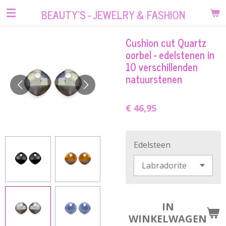
Ga
BEAUTY'S - JEWELRY & FASHION
direct
naar
Cushion cut Quartz
de
oorbel - edelstenen in
hoofdinhoud
10 verschillenden
natuurstenen
€ 46,95
Edelsteen
IN
WINKELWAGEN