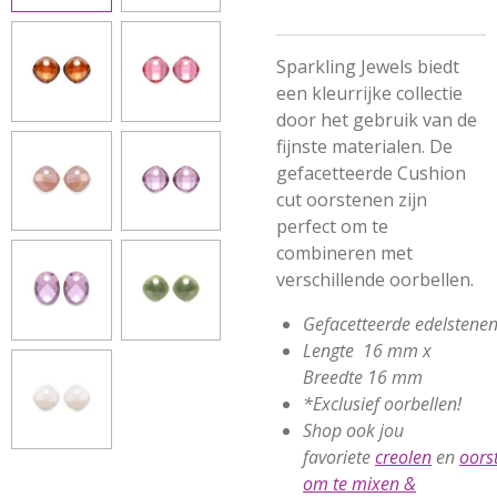
Sparkling Jewels biedt
een kleurrijke collectie
door het gebruik van de
fijnste materialen. De
gefacetteerde Cushion
cut oorstenen zijn
perfect om te
combineren met
verschillende oorbellen.
Gefacetteerde
edelstene
Lengte 16 mm x
Breedte 16 mm
*Exclusief oorbellen!
Shop ook jou
favoriete
creolen
en
oors
om te mixen &