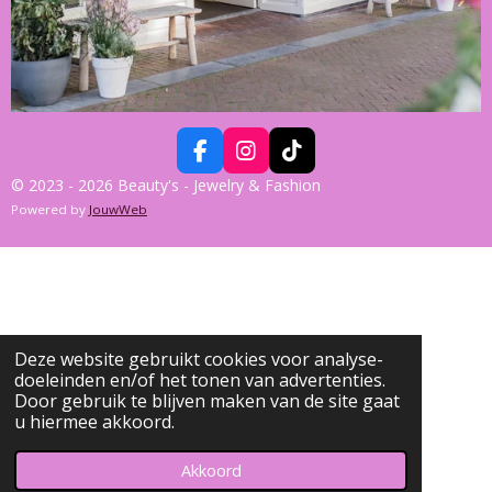
F
I
T
A
N
I
© 2023 - 2026 Beauty's - Jewelry & Fashion
C
S
K
Powered by
JouwWeb
E
T
T
B
A
O
O
G
K
O
R
K
A
M
Deze website gebruikt cookies voor analyse-
doeleinden en/of het tonen van advertenties.
Door gebruik te blijven maken van de site gaat
u hiermee akkoord.
Akkoord