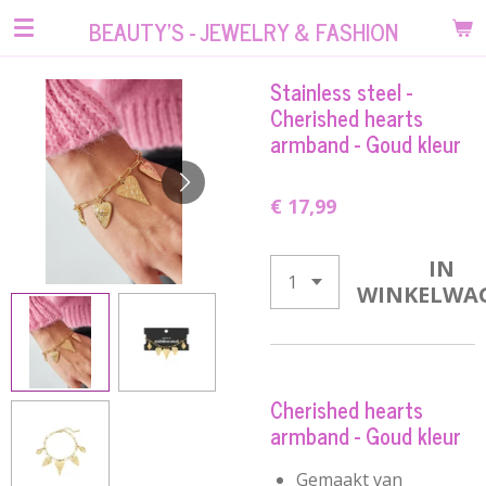
Ga
BEAUTY'S - JEWELRY & FASHION
direct
naar
Stainless steel -
de
Cherished hearts
hoofdinhoud
armband - Goud kleur
€ 17,99
IN
WINKELWA
Cherished hearts
armband - Goud kleur
Gemaakt van