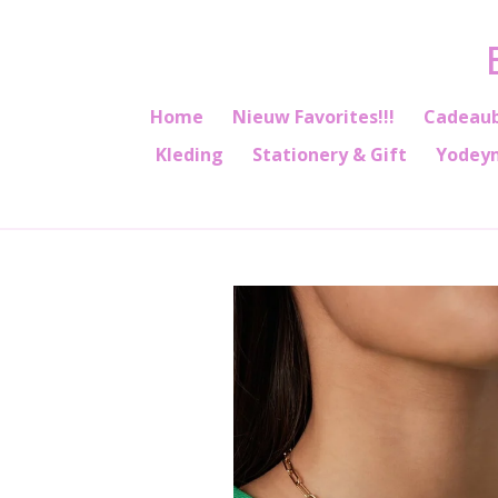
Ga
direct
naar
de
Home
Nieuw Favorites!!!
Cadeau
hoofdinhoud
Kleding
Stationery & Gift
Yodey