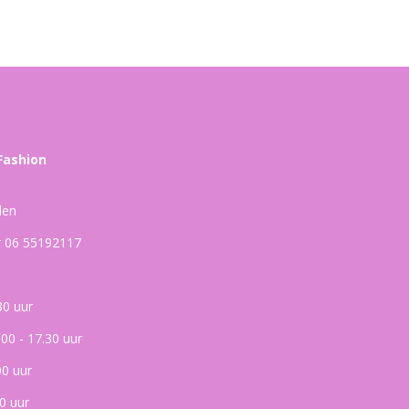
Fashion
den
ar 06 55192117
30 uur
.00 - 17.30 uur
00 uur
0 uur