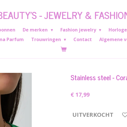
BEAUTY'S - JEWELRY & FASHIO
bonnen
De merken
Fashion jewelry
Horlog
ma Parfum
Trouwringen
Contact
Algemene v
Stainless steel - Cor
€ 17,99
UITVERKOCHT