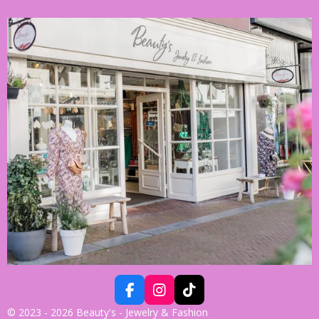
F
I
T
A
N
I
© 2023 - 2026 Beauty's - Jewelry & Fashion