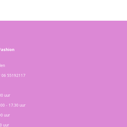
Fashion
den
ar 06 55192117
30 uur
.00 - 17.30 uur
00 uur
0 uur