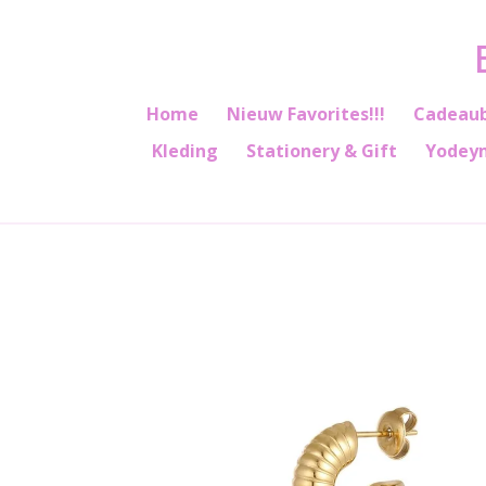
Ga
direct
naar
de
Home
Nieuw Favorites!!!
Cadeau
hoofdinhoud
Kleding
Stationery & Gift
Yodey