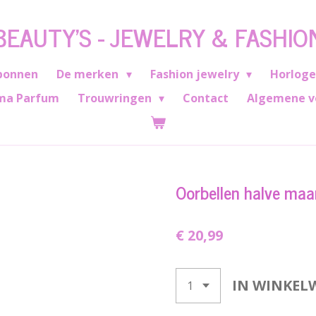
BEAUTY'S - JEWELRY & FASHIO
bonnen
De merken
Fashion jewelry
Horlog
ma Parfum
Trouwringen
Contact
Algemene v
Oorbellen halve maan
€ 20,99
IN WINKEL