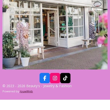
F
I
T
A
N
I
© 2023 - 2026 Beauty's - Jewelry & Fashion
C
S
K
Powered by
JouwWeb
E
T
T
B
A
O
O
G
K
O
R