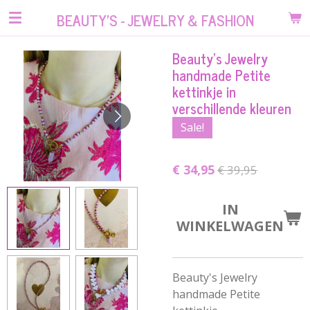
Ga
BEAUTY'S - JEWELRY & FASHION
direct
naar
Beauty's Jewelry
de
handmade Petite
hoofdinhoud
kettinkje in
verschillende kleuren
Sale!
€ 34,95
€ 39,95
IN
WINKELWAGEN
Beauty's Jewelry
handmade Petite