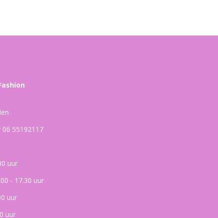
Fashion
den
ar 06 55192117
30 uur
.00 - 17.30 uur
00 uur
0 uur