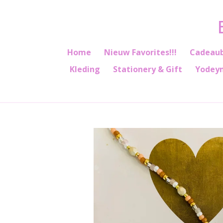
Ga
direct
naar
de
Home
Nieuw Favorites!!!
Cadeau
hoofdinhoud
Kleding
Stationery & Gift
Yodey