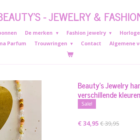
BEAUTY'S - JEWELRY & FASHIO
bonnen
De merken
Fashion jewelry
Horlog
ma Parfum
Trouwringen
Contact
Algemene v
Beauty's Jewelry han
verschillende kleure
Sale!
€ 34,95
€ 39,95