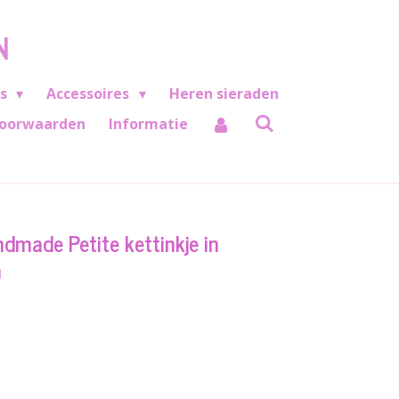
N
es
Accessoires
Heren sieraden
oorwaarden
Informatie
dmade Petite kettinkje in
n