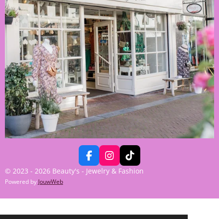
F
I
T
A
N
I
© 2023 - 2026 Beauty's - Jewelry & Fashion
C
S
K
Powered by
JouwWeb
E
T
T
B
A
O
O
G
K
O
R