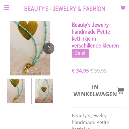
Ga
BEAUTY'S - JEWELRY & FASHION
direct
naar
Beauty's Jewelry
de
handmade Petite
hoofdinhoud
kettinkje in
verschillende kleuren
Sale!
€ 34,95
€ 39,95
IN
WINKELWAGEN
Beauty's Jewelry
handmade Petite