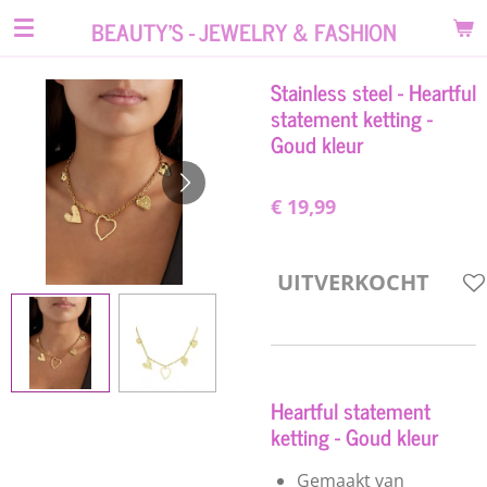
Ga
BEAUTY'S - JEWELRY & FASHION
direct
naar
Stainless steel - Heartful
de
statement ketting -
hoofdinhoud
Goud kleur
€ 19,99
UITVERKOCHT
Heartful statement
ketting - Goud kleur
Gemaakt van