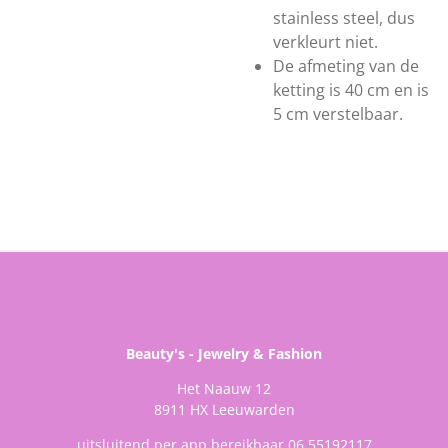
stainless steel, dus
verkleurt niet.
De afmeting van de
ketting is 40 cm en is
5 cm verstelbaar.
Beauty's - Jewelry & Fashion
Het Naauw 12
8911 HX Leeuwarden
uitsluitend per app bereikbaar 06 55192117