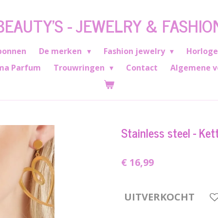
BEAUTY'S - JEWELRY & FASHIO
bonnen
De merken
Fashion jewelry
Horlog
ma Parfum
Trouwringen
Contact
Algemene v
Stainless steel - Ket
€ 16,99
UITVERKOCHT