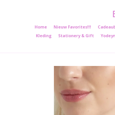
Ga
direct
naar
de
Home
Nieuw Favorites!!!
Cadeau
hoofdinhoud
Kleding
Stationery & Gift
Yodey