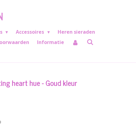
N
es
Accessoires
Heren sieraden
oorwaarden
Informatie
ting heart hue - Goud kleur