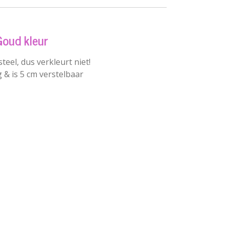
Goud kleur
teel, dus verkleurt niet!
g & is 5 cm verstelbaar