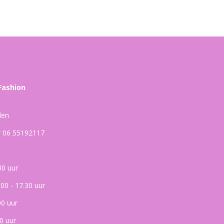
Fashion
den
ar 06 55192117
30 uur
.00 - 17.30 uur
00 uur
0 uur