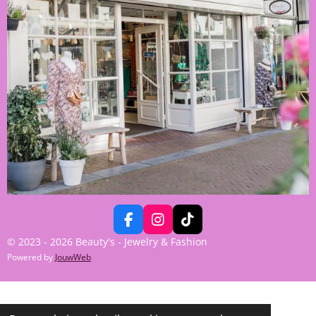
F
I
T
A
N
I
© 2023 - 2026 Beauty's - Jewelry & Fashion
C
S
K
Powered by
JouwWeb
E
T
T
B
A
O
O
G
K
O
R