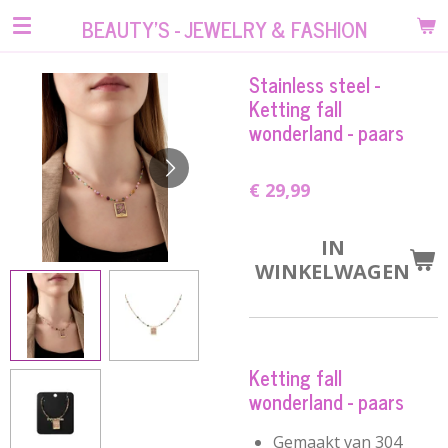
Ga
BEAUTY'S - JEWELRY & FASHION
direct
naar
Stainless steel -
de
Ketting fall
hoofdinhoud
wonderland - paars
€ 29,99
IN
WINKELWAGEN
Ketting fall
wonderland - paars
Gemaakt van 304