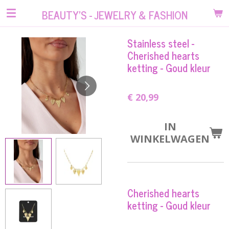
Ga
BEAUTY'S - JEWELRY & FASHION
direct
naar
Stainless steel -
de
Cherished hearts
hoofdinhoud
ketting - Goud kleur
€ 20,99
IN
WINKELWAGEN
Cherished hearts
ketting - Goud kleur