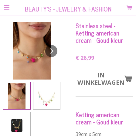
Ga
BEAUTY'S - JEWELRY & FASHION
direct
naar
Stainless steel -
de
Ketting american
hoofdinhoud
dream - Goud kleur
€ 26,99
IN
WINKELWAGEN
Ketting american
dream - Goud kleur
39cm x 5cm