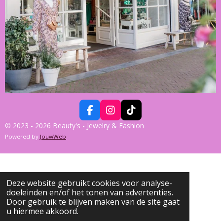
F
I
T
A
N
I
© 2023 - 2026 Beauty's - Jewelry & Fashion
C
S
K
Powered by
JouwWeb
E
T
T
B
A
O
O
G
K
O
R
K
A
Deze website gebruikt cookies voor analyse-
M
doeleinden en/of het tonen van advertenties.
Door gebruik te blijven maken van de site gaat
u hiermee akkoord.