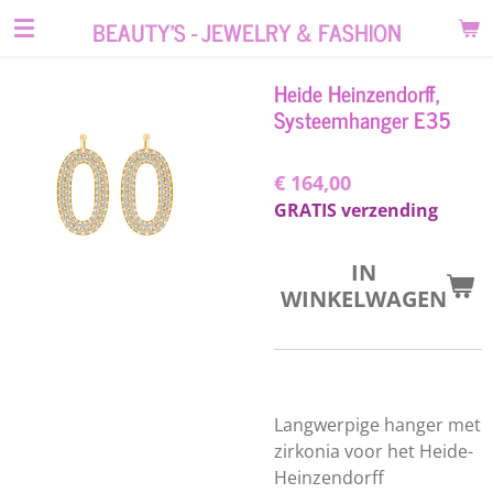
Ga
BEAUTY'S - JEWELRY & FASHION
direct
naar
Heide Heinzendorff,
de
Systeemhanger E35
hoofdinhoud
€ 164,00
GRATIS verzending
IN
WINKELWAGEN
Langwerpige hanger met
zirkonia voor het Heide-
Heinzendorff