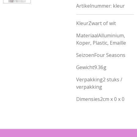
Artikelnummer:
kleur
Kleur
Zwart of wit
Materiaal
Alluminium,
Koper, Plastic, Emaille
Seizoen
Four Seasons
Gewicht
9.36g
Verpakking
2 stuks /
verpakking
Dimensies
2cm x 0 x 0