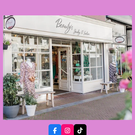
F
I
T