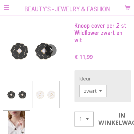
Ga
BEAUTY'S - JEWELRY & FASHION
direct
naar
Knoop cover per 2 st -
de
Wildflower zwart en
hoofdinhoud
wit
€ 11,99
kleur
IN
WINKELWA