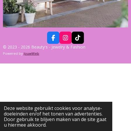
F
I
T
A
N
I
© 2023 - 2026 Beauty's - Jewelry & Fashion
C
S
K
Powered by
JouwWeb
E
T
T
B
A
O
O
G
K
O
R
K
A
M
Deze website gebruikt cookies voor analyse-
doeleinden en/of het tonen van advertenties.
Door gebruik te blijven maken van de site gaat
u hiermee akkoord.