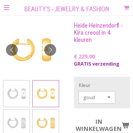
Ga
BEAUTY'S - JEWELRY & FASHION
direct
naar
Heide Heinzendorff -
de
Kira creool in 4
hoofdinhoud
kleuren
€ 229,00
GRATIS verzending
Kleur
IN
WINKELWAGEN